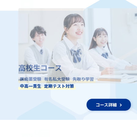
高校生コース
医歯薬受験
有名私大受験
先取り学習
中高一貫生
定期テスト対策
コース詳細
JUNIOR