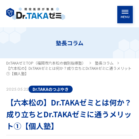
MENU
塾長挨拶
塾長コラム
高校生コース
Dr.TAKAゼミTOP（福岡市六本松の個別指導塾）
塾長コラム
中学生コース
【六本松の】Dr.TAKAゼミとは何か？成り立ちとDr.TAKAゼミに通うメリット
①【個人塾】
料金案内
Dr.TAKAのつぶやき
2025.05.22
【六本松の】Dr.TAKAゼミとは何か？
教室案内・アクセス
成り立ちとDr.TAKAゼミに通うメリッ
よくあるご質問
ト①【個人塾】
お知らせ