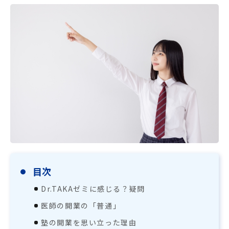
塾長コラム
既卒生はDr.TAKAゼミ医学部予備校
採用情報
目次
Dr.TAKAゼミに感じる？疑問
医師の開業の「普通」
塾の開業を思い立った理由