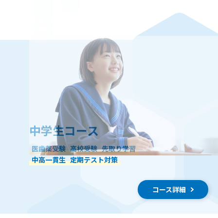
HIGH SCHOOL
中学生コース
医歯薬受験
高校受験
先取り学習
中高一貫生
定期テスト対策
コース詳細