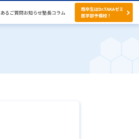
既卒生はDr.TAKAゼミ
くあるご質問
お知らせ
塾長コラム
医学部予備校！
料金案内
塾長コラム