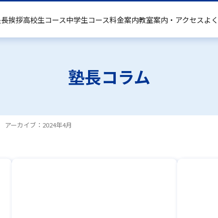
塾長挨拶
高校生コース
中学生コース
料金案内
教室案内・アクセス
よ
中学生コース
塾長コラム
お知らせ
アーカイブ：2024年4月