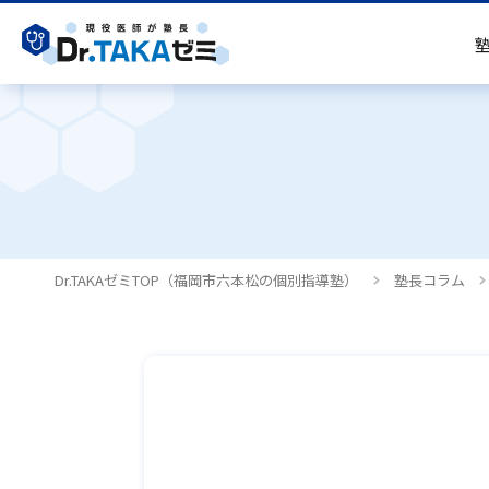
塾長挨拶
高校生コース
教室案内・アクセス
よくあるご質問
既卒生はDr.TAKAゼミ医学部予備校
採用情報
Dr.TAKAゼミTOP（福岡市六本松の個別指導塾）
塾長コラム