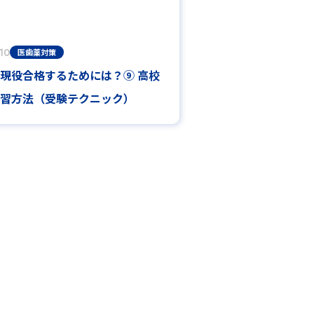
10
医歯薬対策
現役合格するためには？⑨ 高校
習方法（受験テクニック）