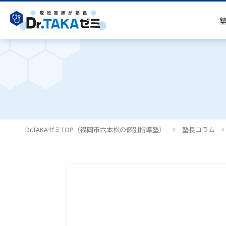
塾長挨拶
高校生コース
教室案内・アクセス
よくあるご質問
既卒生はDr.TAKAゼミ医学部予備校
採用情報
Dr.TAKAゼミTOP（福岡市六本松の個別指導塾）
塾長コラム