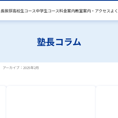
塾長挨拶
高校生コース
中学生コース
料金案内
教室案内・アクセス
よ
中学生コース
塾長コラム
お知らせ
アーカイブ：2025年2月