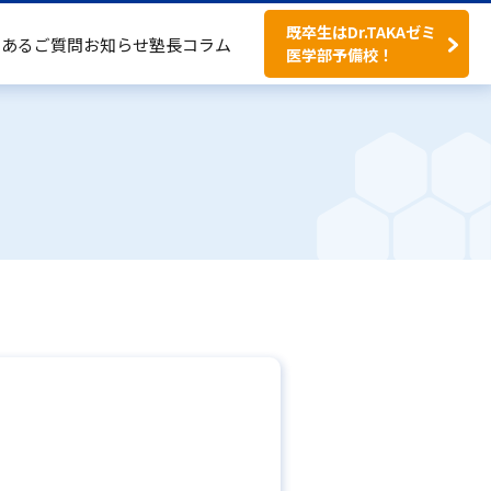
既卒生はDr.TAKAゼミ
くあるご質問
お知らせ
塾長コラム
医学部予備校！
料金案内
塾長コラム