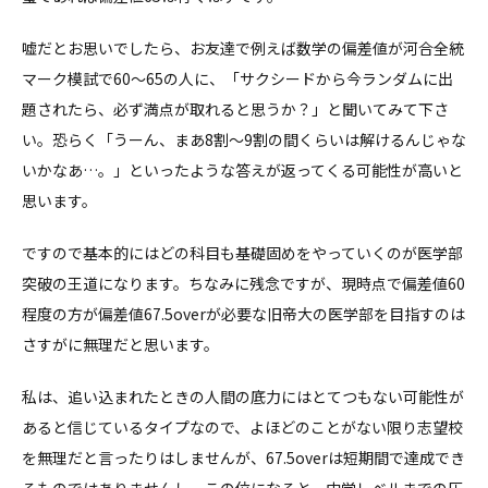
嘘だとお思いでしたら、お友達で例えば数学の偏差値が河合全統
マーク模試で60～65の人に、「サクシードから今ランダムに出
題されたら、必ず満点が取れると思うか？」と聞いてみて下さ
い。恐らく「うーん、まあ8割～9割の間くらいは解けるんじゃな
いかなあ…。」といったような答えが返ってくる可能性が高いと
思います。
ですので基本的にはどの科目も基礎固めをやっていくのが医学部
突破の王道になります。ちなみに残念ですが、現時点で偏差値60
程度の方が偏差値67.5overが必要な旧帝大の医学部を目指すのは
さすがに無理だと思います。
私は、追い込まれたときの人間の底力にはとてつもない可能性が
あると信じているタイプなので、よほどのことがない限り志望校
を無理だと言ったりはしませんが、67.5overは短期間で達成でき