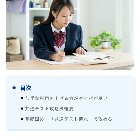
塾長コラム
既卒生はDr.TAKAゼミ医学部予備校
採用情報
目次
苦手な科目を上げる方がタイパが良い
共通テスト攻略法概要
基礎固め＋「共通テスト慣れ」で攻める