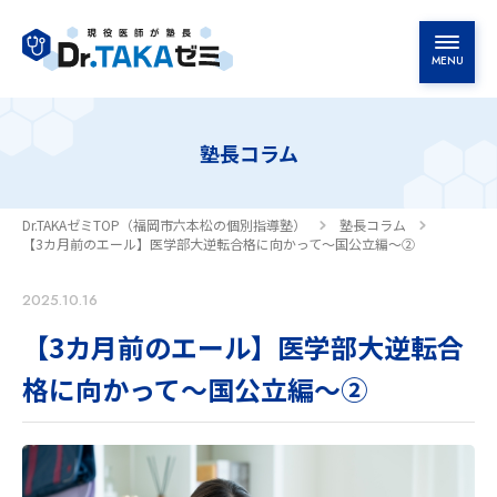
MENU
塾長挨拶
塾長コラム
高校生コース
Dr.TAKAゼミTOP（福岡市六本松の個別指導塾）
塾長コラム
中学生コース
【3カ月前のエール】医学部大逆転合格に向かって～国公立編～②
2025.10.16
料金案内
【3カ月前のエール】医学部大逆転合
教室案内・アクセス
格に向かって～国公立編～②
よくあるご質問
お知らせ