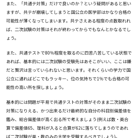
また、「共通テ対策」だけで良いのか？という疑問があると思い
ますが、共テが崩壊してしまうと国公立の医学部はかなり合格の
可能性が薄くなってしまいます。共テさえある程度の点数取れれ
ば、二次試験の対策はそれが終わってからでもなんとかなるでし
ょう。
また、共通テストで80％程度を取るのに四苦八苦している状態で
あれば、基本的には二次試験の受験先はあそこがいい、ここは嫌
だと贅沢は言っていられないと思います。それくらいの学力で国
公立に通ればどこでもラッキー、位の気持ちで1％でも合格の可
能性の高い所を探しましょう。
基本的には問題が平易で共通テストの対策がそのまま二次試験の
対策になりえる、かつ出来るだけ最終的な自分の科目別偏差値を
鑑み、総合偏差値が高く出る所で考えましょう(例えば数・英合
算で偏差値65、理科が入ると合算が62に落ちてしまうのであれ
ば二次試験が英・数のみの大学を受験するべきでしょう)。