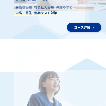
医歯薬受験
有名私大受験
先取り学習
中高一貫生
定期テスト対策
コース詳細
HIGH SCHOOL
JUNIOR